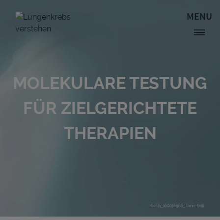
Direkt zum Inhalt
MENU
Site Logo
MOLEKULARE TESTUNG
FÜR ZIELGERICHTETE
THERAPIEN
Getty_160018966_Jamie Grill