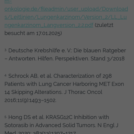
m-
onkologie.de/fileadmin/user_upload/Download
s/Leitlinien/Lungenkarzinom/Version_2/LL_Lu
ngenkarzinom_Langversion_2.2.pdf
(zuletzt
besucht am 17.01.2025)
Deutsche Krebshilfe e. V.: Die blauen Ratgeber
3.
– Antworten. Hilfen. Perspektiven. Stand 3/2018
Schrock AB, et al. Characterization of 298
4.
Patients with Lung Cancer Harboring MET Exon
14 Skipping Alterations. J Thorac Oncol
2016;11(9):1493–1502.
Hong DS et al. KRASG12C Inhibition with
5.
Sotorasib in Advanced Solid Tumors. N Engl J
Med. 2020; 383(13):1207–1217.