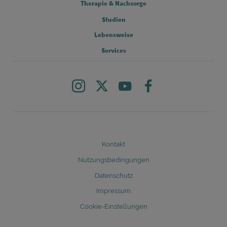
Therapie & Nachsorge
Studien
FOOTER COLUMN 3
Lebensweise
FOOTER COLUMN 4
Services
Instagram
X
Youtube
Facebook
Legal
Kontakt
Nutzungsbedingungen
Datenschutz
Impressum
Cookie-Einstellungen