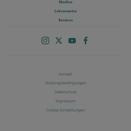
Studien
FOOTER COLUMN 3
Lebensweise
FOOTER COLUMN 4
Services
Instagram
X
Youtube
Facebook
Legal
Kontakt
Nutzungsbedingungen
Datenschutz
Impressum
Cookie-Einstellungen