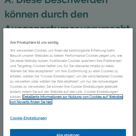
können durch den
Ausgangstumor verursacht
werden
Ihre Privatsphäre ist uns wichtig.
Wir verwenden Cookies, um Ihnen die bestmögliche Erfahrung beim
Besuch unserer Websites zu bieten: Performance Cookies zeigen uns, wie
Sie diese Website nutzen, funktionale Cookies speichern Ihre Präferenzen
und Targeting-Cookies helfen uns, für Sie relevante Inhalte zu teilen.
Wählen Sie "Alle akzeptieren", um Ihre Zustimmung zu allen Cookies zu
Symptom: Husten
erteilen, wählen Sie "Cookie-Einstellungen", um die verschiedenen Cookies
zu verwalten, oder wählen Sie "Alle ablehnen", um nur die notwendigen
Cookies zu verwenden. Sie können Ihre Cookie-Einstellungen jederzeit
Länger anhaltender Husten, der auch nach
ändern, indem Sie auf der Website auf den Link „Cookie-Einstellungen“
mehreren Wochen und trotz ärztlicher
klicken.
Detaillierte Informationen zur Nutzung von Cookies auf Websites
von Novartis finden Sie hier.
Behandlung nicht aufhören will. Da das
Lungenkarzinom häufig im zentralen Raum der
Cookie-Einstellungen
Lunge angesiedelt ist, also dort, wo sich die
Bronchien verzweigen, können Tumore oder
Alle ablehnen