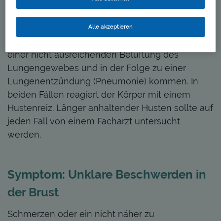
durch den Krebs angeschwollene Lymphknoten
Teile der Atemwege verstopfen, verengen oder
verschließen (der Mediziner spricht von einer
Alle akzeptieren
„Verlegung der Atemwege“). Es kann zudem zu
einer nicht ausreichenden Belüftung des
Lungengewebes und in der Folge zu einer
Lungenentzündung (Pneumonie) kommen. In
beiden Fällen reagiert der Körper mit einem
Hustenreiz. Länger anhaltender Husten sollte auf
jeden Fall von einem Facharzt untersucht
werden.
Symptom: Unklare Beschwerden in
der Brust
Schmerzen oder ein nicht näher zu