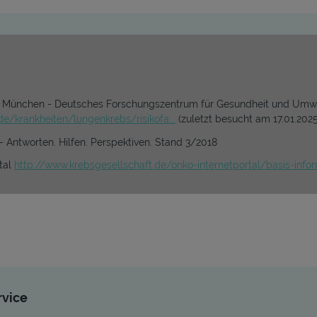
m München - Deutsches Forschungszentrum für Gesundheit und Umw
e/krankheiten/lungenkrebs/risikofa...
(zuletzt besucht am 17.01.2025
– Antworten. Hilfen. Perspektiven. Stand 3/2018
tal
http://www.krebsgesellschaft.de/onko-internetportal/basis-inform
rvice