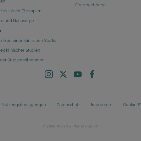
ien
Für Angehörige
heckpoint-Therapien
lle und Nachsorge
n
me an einer klinischen Studie
eit klinischer Studien
 der Studienteilnehmer
Instagram
X
Youtube
Facebook
Nutzungsbedingungen
Datenschutz
Impressum
Cookie-E
© 2026 Novartis Pharma GmbH