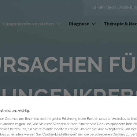
Direkt zum Inhalt
Erklärvideos: Einstellun
Lungenkrebs verstehen
Diagnose
Therapie & Na
RSACHEN F
LUNGENKREB
häre ist uns wichtig.
en Cookies, um Ihnen die bestmögliche Erfahrung beim Besuch unserer Websites zu biet
Cookies zeigen uns, wie Sie diese Website nutzen, funktionale Cookies speichern Ihre P
okies helfen uns, für Sie relevante Inhalte zu teilen. Wählen Sie "Alle akzeptieren", um I
kies zu erteilen, wählen Sie "Cookie-Einstellungen", um die verschiedenen Cookies zu ver