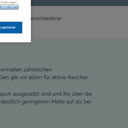
instellungen
Informationen
rsacht, auch verschiedene
kzeptieren
senermaßen zahlreichen
es gilt vor allem für aktive Raucher.
auch ausgesetzt sind und ihn über die
 deutlich geringerem Maße auf als bei