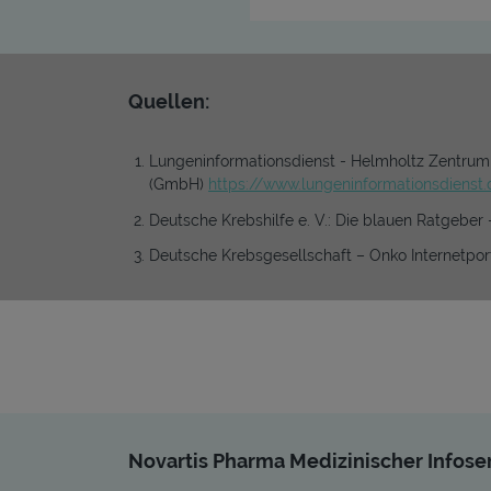
Quellen:
Lungeninformationsdienst - Helmholtz Zentru
(GmbH)
https://www.lungeninformationsdienst.d
Deutsche Krebshilfe e. V.: Die blauen Ratgeber 
Deutsche Krebsgesellschaft – Onko Internetpor
Novartis Pharma Medizinischer Infose