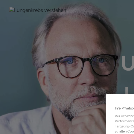
Site Logo
U
Ihre Privatsp
Wir verwend
Performance 
Targeting-Co
zu allen Coo