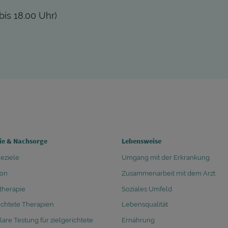
bis 18.00 Uhr)
 COLUMN 2
FOOTER COLUMN 3
ie & Nachsorge
Lebensweise
eziele
Umgang mit der Erkrankung
ion
Zusammenarbeit mit dem Arzt
herapie
Soziales Umfeld
ichtete Therapien
Lebensqualität
are Testung für zielgerichtete
Ernährung