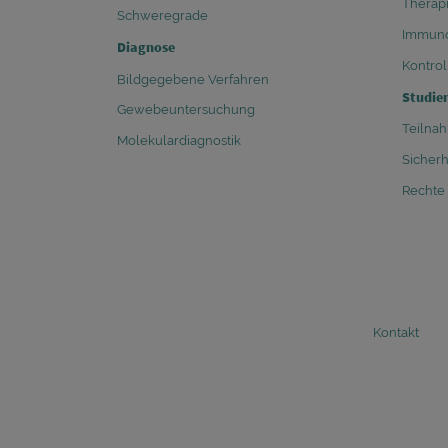
Therap
Schweregrade
Immunc
Diagnose
Kontro
Bildgegebene Verfahren
Studie
Gewebeuntersuchung
Teilnah
Molekulardiagnostik
Sicherh
Rechte
Legal
Kontakt