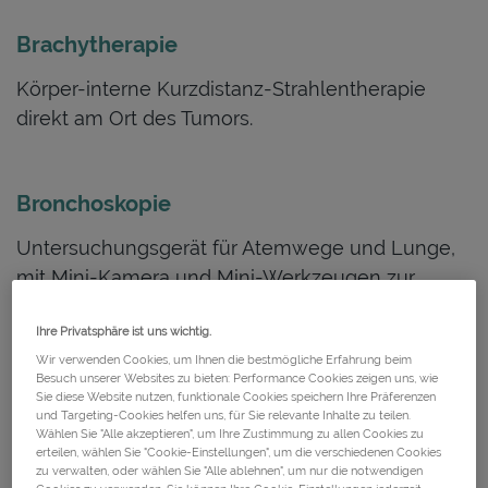
Brachytherapie
Körper-interne Kurzdistanz-Strahlentherapie
direkt am Ort des Tumors.
Bronchoskopie
Untersuchungsgerät für Atemwege und Lunge,
mit Mini-Kamera und Mini-Werkzeugen zur
Gewebeentnahme.
Ihre Privatsphäre ist uns wichtig.
Wir verwenden Cookies, um Ihnen die bestmögliche Erfahrung beim
Besuch unserer Websites zu bieten: Performance Cookies zeigen uns, wie
C
Sie diese Website nutzen, funktionale Cookies speichern Ihre Präferenzen
und Targeting-Cookies helfen uns, für Sie relevante Inhalte zu teilen.
Wählen Sie "Alle akzeptieren", um Ihre Zustimmung zu allen Cookies zu
Chemotherapie
erteilen, wählen Sie "Cookie-Einstellungen", um die verschiedenen Cookies
zu verwalten, oder wählen Sie "Alle ablehnen", um nur die notwendigen