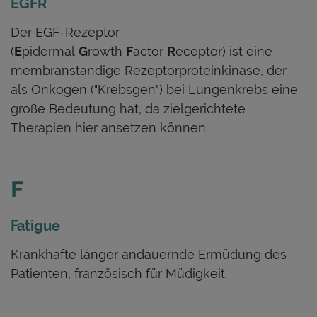
EGFR
Der EGF-Rezeptor
(
E
pidermal
G
rowth
F
actor
R
eceptor) ist eine
membranstandige Rezeptorproteinkinase, der
als Onkogen ("Krebsgen") bei Lungenkrebs eine
große Bedeutung hat, da zielgerichtete
Therapien hier ansetzen können.
F
Fatigue
Krankhafte länger andauernde Ermüdung des
Patienten, französisch für Müdigkeit.