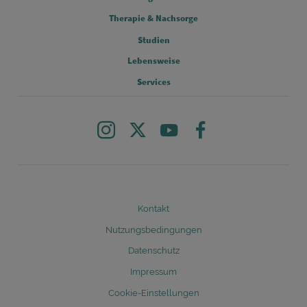
FOOTER COLUMN 2
Therapie & Nachsorge
Studien
FOOTER COLUMN 3
Lebensweise
FOOTER COLUMN 4
Services
Instagram
X
Youtube
Facebook
Legal
Kontakt
Nutzungsbedingungen
Datenschutz
Impressum
Cookie-Einstellungen