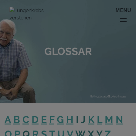
Direkt zum Inhalt
MENU
Site Logo
GLOSSAR
Getty_1015130968_Hero Images
A
B
C
D
E
F
G
H
I J
K
L
M
N
O
P
Q
R
S
T
U
V
W X Y
Z