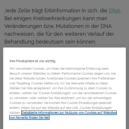
Jede Zelle trägt Erbinformation in sich, die
DNA
.
Bei einigen Krebserkrankungen kann man
Veränderungen bzw. Mutationen in der DNA
nachweisen, die für den weiteren Verlauf der
Behandlung bedeutsam sein können
.
Um diese Mutationen zu entdecken, wird eine
Ihre Privatsphäre ist uns wichtig.
sog. Molekularpathologische Diagnostik
Wir verwenden Cookies, um Ihnen die bestmögliche Erfahrung beim
durchgeführt. Dabei wird aus dem Biopsie-
Besuch unserer Websites zu bieten: Performance Cookies zeigen uns, wie
Sie diese Website nutzen, funktionale Cookies speichern Ihre Präferenzen
Material DNA gewonnen und untersucht.
und Targeting-Cookies helfen uns, für Sie relevante Inhalte zu teilen.
Wählen Sie "Alle akzeptieren", um Ihre Zustimmung zu allen Cookies zu
erteilen, wählen Sie "Cookie-Einstellungen", um die verschiedenen Cookies
zu verwalten, oder wählen Sie "Alle ablehnen", um nur die notwendigen
Cookies zu verwenden. Sie können Ihre Cookie-Einstellungen jederzeit
ändern, indem Sie auf der Website auf den Link „Cookie-Einstellungen“
klicken.
Detaillierte Informationen zur Nutzung von Cookies auf Websites
von Novartis finden Sie hier.