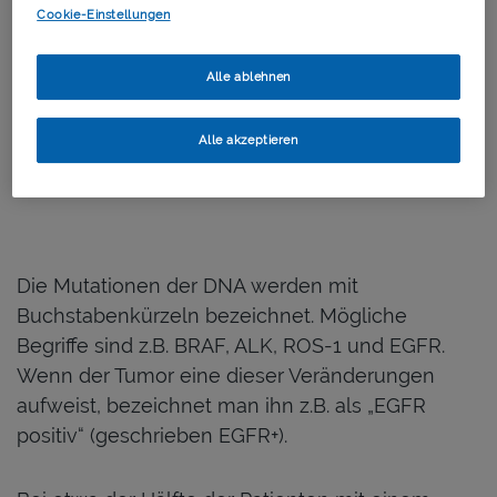
Cookie-Einstellungen
Alle ablehnen
Alle akzeptieren
Die Mutationen der DNA werden mit
Buchstabenkürzeln bezeichnet. Mögliche
Begriffe sind z.B. BRAF, ALK, ROS-1 und EGFR.
Wenn der Tumor eine dieser Veränderungen
aufweist, bezeichnet man ihn z.B. als „EGFR
positiv“ (geschrieben EGFR+).